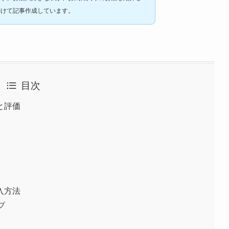
掛けて記事作成しています。
目次
と評価
は
入方法
プ